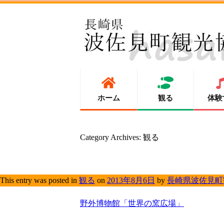
ホーム
観る
体験
Category Archives:
観る
This entry was posted in
観る
on
2013年8月6日
by
長崎県波佐見町
野外博物館「世界の窯広場」