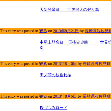
大新登窯跡 世界最大の登り窯
This entry was posted in
観る
on
2013年8月21日
by
長崎県波佐見
中尾上登窯跡 国指定史跡 世界第
窯
This entry was posted in
観る
on
2013年8月6日
by
長崎県波佐見町
田ノ頭の枝垂れ桜
This entry was posted in
観る
on
2013年8月6日
by
長崎県波佐見町
桜づつみロード