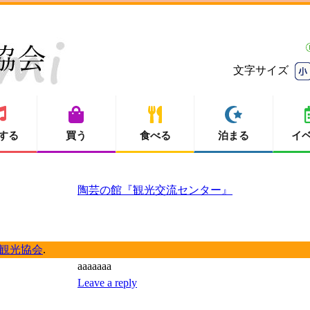
文字サイズ
する
買う
食べる
泊まる
イ
陶芸の館『観光交流センター』
観光協会
.
aaaaaaa
Leave a reply