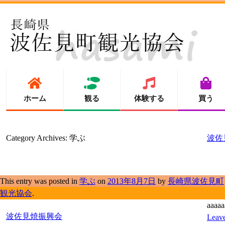
ホーム
観る
体験する
買う
Category Archives:
学ぶ
波佐
This entry was posted in
学ぶ
on
2013年8月7日
by
長崎県波佐見町
観光協会
.
aaaaa
波佐見焼振興会
Leave