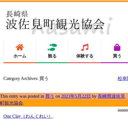
ホーム
観る
体験する
買う
Category Archives:
買う
松幸
This entry was posted in
買う
on
2023年5月22日
by
長崎県波佐見
町観光協会
.
aaaaa
One Clay（わんくれい）