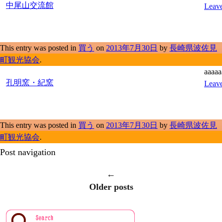
中尾山交流館
Leave
This entry was posted in
買う
on
2013年7月30日
by
長崎県波佐見
町観光協会
.
aaaaa
孔明窯・紀窯
Leave
This entry was posted in
買う
on
2013年7月30日
by
長崎県波佐見
町観光協会
.
Post navigation
←
Older posts