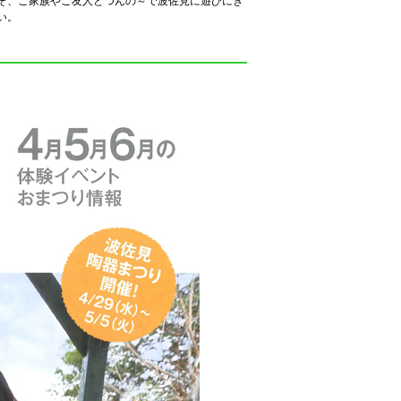
ぞ、ご家族やご友人とつんの～で波佐見に遊びにき
い。