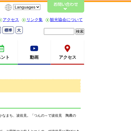
アクセス
リンク集
観光協会について
検
索:
ベント
動画
アクセス
かなまち、波佐見。「つんの～で波佐見 陶農の