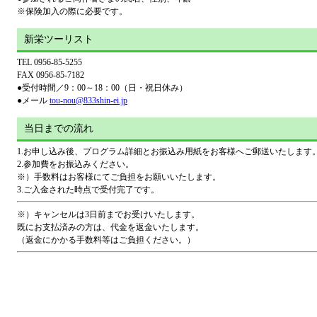
※保険加入の際に必要です。
新栄ツーリスト
TEL 0956-85-5255
FAX 0956-85-7182
●受付時間／9：00～18：00（日・祝日休み）
●メール
tou-nou@833shin-ei.jp
当日までの流れ
1.お申し込み後、プログラム詳細とお振込み用紙をお客様へご郵送いたします
2.参加費をお振込みください。
※）手数料はお客様にてご負担をお願いいたします。
3.ご入金された時点で受付完了です。
※）キャンセルは3日前までお受けいたします。
既にお支払済みの方は、代金を返金いたします。
（返金にかかる手数料等はご負担ください。）