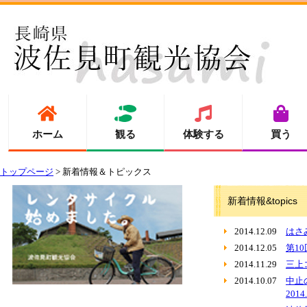
ホーム
観る
体験する
買う
トップページ
> 新着情報＆トピックス
新着情報&topics
2014.12.09
はさ
2014.12.05
第1
2014.11.29
三上
2014.10.07
中止
2014