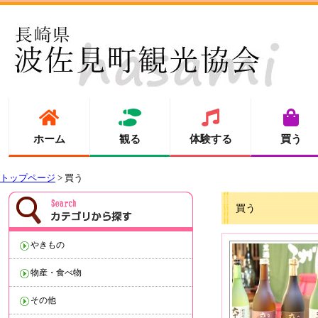
ホーム
観る
体験する
買う
トップページ
> 買う
買う
やきもの
物産・食べ物
その他