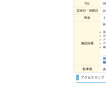
TEL
0
定休日・休館日
お
料金
１
和
未
小
ア
施設設備
ア
食
…
※
他
駐車場
あ
アクセスマップ