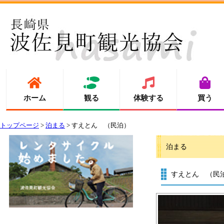
ホーム
観る
体験する
買う
トップページ
>
泊まる
> すえとん （民泊）
泊まる
すえとん （民