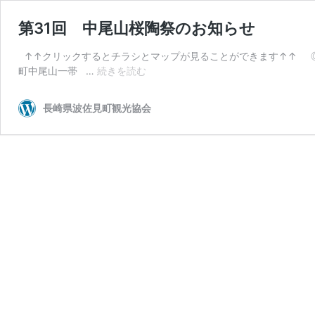
第31回 中尾山桜陶祭のお知らせ
↑↑クリックするとチラシとマップが見ることができます↑↑ ◎日
第
町中尾山一帯 …
続きを読む
31
回
長崎県波佐見町観光協会
中
尾
山
桜
陶
祭
の
お
知
ら
せ