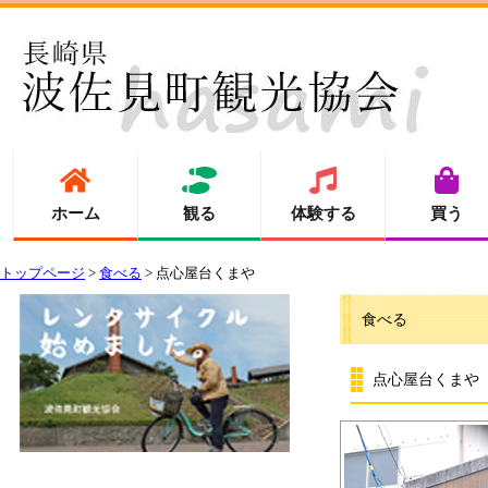
ホーム
観る
体験する
買う
トップページ
>
食べる
> 点心屋台くまや
食べる
点心屋台くまや