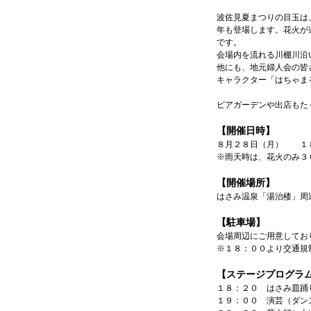
波佐見夏まつりの目玉は
年も登場します。花火が
です。
会場内を流れる川棚川沿
他にも、地元婦人会の皆
キャラクター「はちゃま
ビアガーデンや出店もた
【開催日時】
８月２８日（月） １
※雨天時は、花火のみ３
【開催場所】
はさみ温泉「湯治楼」周
【駐車場】
会場周辺にご用意してお
※１８：００より交通規
【ステージプログラ
１８：２０ はさみ皿踊
１９：００ 演芸（ダン