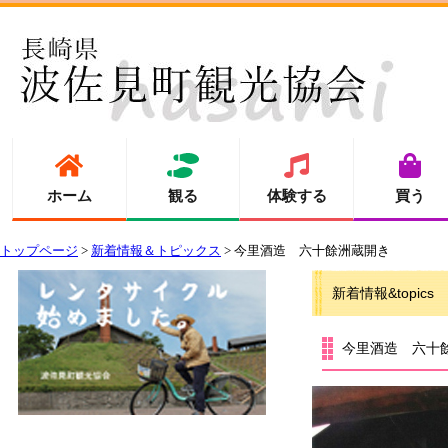
ホーム
観る
体験する
買う
トップページ
>
新着情報＆トピックス
> 今里酒造 六十餘洲蔵開き
新着情報&topics
今里酒造 六十