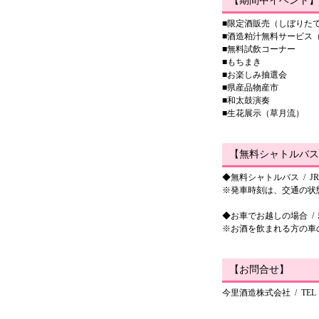
【期間中イベント】
■限定酒販売（しぼりた
■酒造粕汁無料サービス
■無料試飲コーナー
■もちまき
■お楽しみ抽選会
■県産品物産市
■和太鼓演奏
■生花展示（草月流）
【無料シャトルバス
◆無料シャトルバス / 
※発車時刻は、交通の状
◆お車でお越しの場合 /
※お酒を飲まれる方の車
【お問合せ】
今里酒造株式会社 / TE