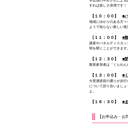
学芸員の中野さんによる
すれば楽しさ倍増です！
【１０：００】
■
地域にゆかりのある方々
ようで知らない新しい発
【
１１：００】
■
講座やパネルディスカッ
明を聞くことができます
【１２：３０】
■
散策参加者は「くらわん
【１３：００】
■
今里酒造前の通りが歩行
について語り合いましょ
よ。
【１６：３０】
■
【お申込み・お