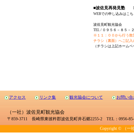
■波佐見再発見塾 http:/
WEBでの申し込みはこちらから htt
波佐見町観光協会
TEL / ０９５６－８５
※１１：００から行う散
チラシ（裏面）へご記入
（チラシは上記ホームペ
アクセス
リンク集
観光協会について
お問い合
（一社）波佐見町観光協会
〒859-3711 長崎県東彼杵郡波佐見町井石郷2255-2 TEL：0956-85-2
Copyright © （一