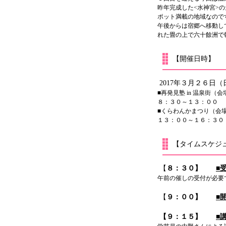
昨年完成した<水神宮>
ポット満載の地域なので
午後からは宿郷へ移動し
れた畳の上で六十餘洲で
【開催日時】
2017年３月２６日（
■再発見塾 in 温泉街（会
８：３０～１３：００
■くらわんかまつり（会場
１３：００～１６：３０
【タイムスケジ
【
８：３０】
■
午前の催しの受付が必要
【
９：００】
■
【９：１５】
■