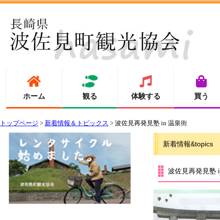
ホーム
観る
体験する
買う
トップページ
>
新着情報＆トピックス
> 波佐見再発見塾 in 温泉街
新着情報&topics
波佐見再発見塾 i