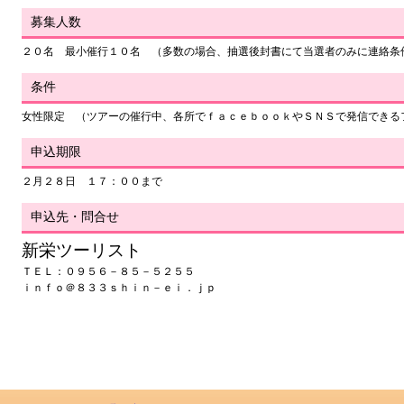
募集人数
２０名 最小催行１０名 （多数の場合、抽選後封書にて当選者のみに連絡条
条件
女性限定 （ツアーの催行中、各所でｆａｃｅｂｏｏｋやＳＮＳで発信できる
申込期限
２月２８日 １７：００まで
申込先・問合せ
新栄ツーリスト
ＴＥＬ：０９５６－８５－５２５５
ｉｎｆｏ＠８３３ｓｈｉｎ－ｅｉ．ｊｐ