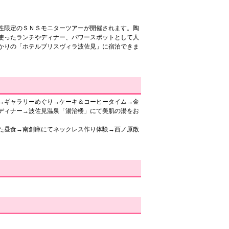
性限定のＳＮＳモニターツアーが開催されます。陶
使ったランチやディナー、パワースポットとして人
かりの「ホテルブリスヴィラ波佐見」に宿泊できま
→ギャラリーめぐり→ケーキ＆コーヒータイム→金
ディナー→波佐見温泉「湯治楼」にて美肌の湯をお
た昼食→南創庫にてネックレス作り体験→西ノ原散