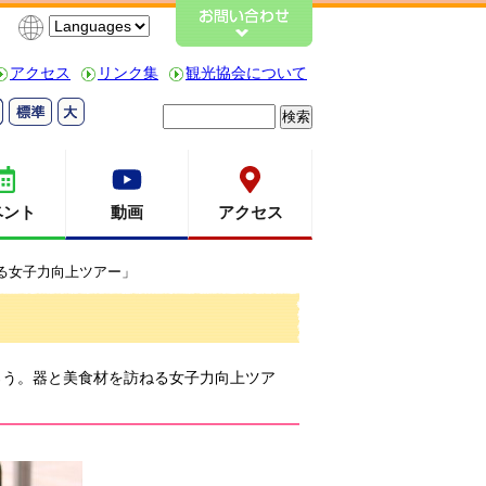
アクセス
リンク集
観光協会について
検
索:
ベント
動画
アクセス
る女子力向上ツアー」
ろう。器と美食材を訪ねる女子力向上ツア