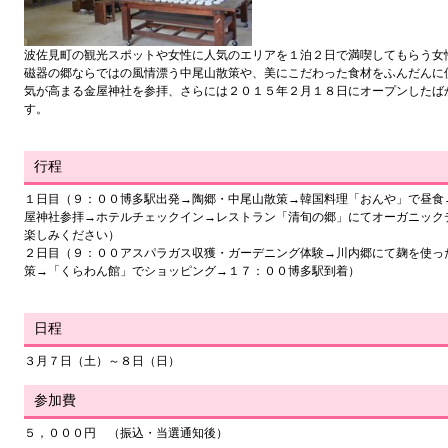
波佐見町の観光スポットや女性に人気のエリアを１泊２日で満喫してもらう女
磁器の郷ならではの風情漂う中尾山散策や、美にこだわった食材をふんだんに
気が高まる金屋神社を参拝、さらには２０１５年２月１８日にオープンしたば
す。
行程
１日目（９：００博多駅出発→陶郷・中尾山散策→韓国料理「おんや」で昼食
屋神社参拝→ホテルチェックイン→レストラン「清旬の郷」にてオーガニック
楽しみください）
２日目（９：００アスパラガス収獲・ガーデニング体験→川内郷にて麹を使っ
策→「くらわん館」でショッピング→１７：００博多駅到着）
日程
３月７日（土）～８日（日）
参加費
５，０００円 （振込・当選通知後）