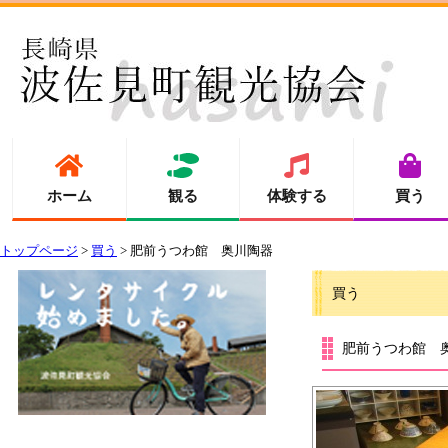
ホーム
観る
体験する
買う
トップページ
>
買う
> 肥前うつわ館 奥川陶器
買う
肥前うつわ館 