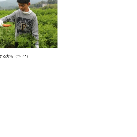
方も（*^_^*）
)