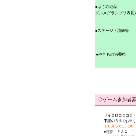
●はさみ絶品
グルメグランプリ表彰
●ステージ・演舞等
●やきもの供養祭
◇ゲーム参加者
サイコロコロコロ
下記の方法でお申
１０月３０日（木）
●電話・ＦＡＸ