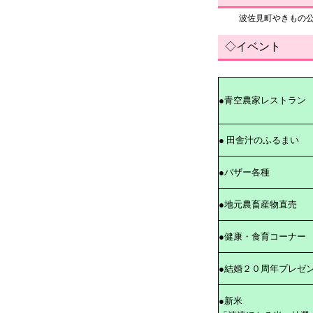
波佐見町やきもの
◇イベント
●青空農家レストラン
● 田舎汁のふるまい
●バザー各種
●地元農畜産物直売
●健康・食育コーナー
●結婚２０周年プレゼ
●新