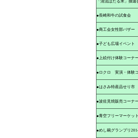
「清流ほたる米」抽選
●長崎和牛の試食会
●商工会女性部バザー
●子ども広場イベント
●上絵付け体験コーナ
●ロクロ 実演・体験
●はさみ特産品せり市
●波佐見焼販売コーナ
●青空フリーマーケッ
●めし碗グランプリ20