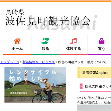
ホーム
観る
体験する
買う
トップページ
>
新着情報＆トピックス
> 秋色の陶箱クッキー販売について
新着情報&topics
秋色の陶箱クッ
いつも『波佐見陶箱クッ
今週分の販売より、秋色