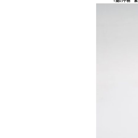
○鹿の子柄 紫