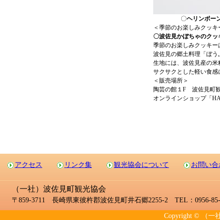
〇
ヘリンボー
＜季節のお楽しみクッキ
〇波佐見かぼちゃのクッ
季節のお楽しみクッキー
波佐見の郷土料理「ぼう
生地には、波佐見産の米
サクサクとした軽い食感
＜販売場所＞
陶芸の館１F 波佐見町観
オンラインショップ「HASA
アクセス
リンク集
観光協会について
お問い合
（一社）波佐見町観光協会
〒859-3711 長崎県東彼杵郡波佐見町井石郷2255-2 TEL：0956-85-2
Copyright © （一