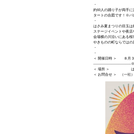
・
約60人の踊り子が両手
タートの合図です！※パレ
・
はさみ夏まつりの目玉は
ステージイベントや夜店
会場横の川沿いにある桜
やきものの町ならではの
・
・
＜ 開催日時 ＞ ８月
——————————–
＜ 場所 ＞ はさ
＜ お問合せ ＞ （一社