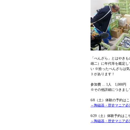
「べんざら」とはやきも
雄二）に年代等を鑑定し
い ※拾ったべんざらは
トがあります！
参加費 … 1人 1,000円
※その他詳細につきまし
6/8（土）体験の予約は
～陶磁器・歴史マニア必見～ べ
6/29（土）体験予約はこ
～陶磁器・歴史マニア必見～ べ