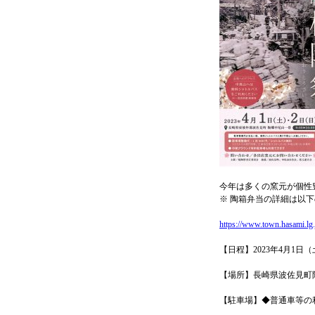
今年は多くの窯元が個性
※ 陶箱弁当の詳細は以
https://www.town.hasami.lg
【日程】2023年4月1日
【場所】長崎県波佐見町
【駐車場】◆普通車等の