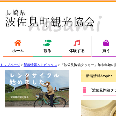
ホーム
観る
体験する
買う
トップページ
>
新着情報＆トピックス
> 「波佐見陶箱クッキー」年末年始の
新着情報&topics
「波佐見陶箱ク