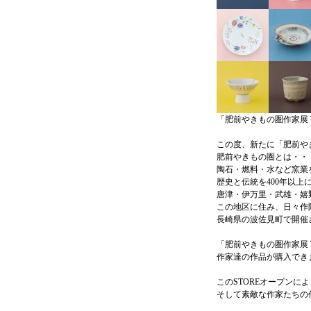
「肥前やきもの圏作家展 Th
この度、新たに「肥前やきも
肥前やきもの圏とは・・
陶石・燃料・水など窯業
歴史と伝統を400年以
唐津・伊万里・武雄・嬉
この地区に住み、日々作
長崎県の波佐見町で開催
「肥前やきもの圏作家展 T
作家達の作品が購入でき
このSTOREオープン
そして素敵な作家たちの