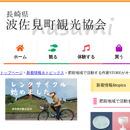
ホーム
観る
体験する
買う
トップページ
>
新着情報＆トピックス
> 肥前地域で活動する作家STOREが
新着情報&topics
肥前地域で活動す