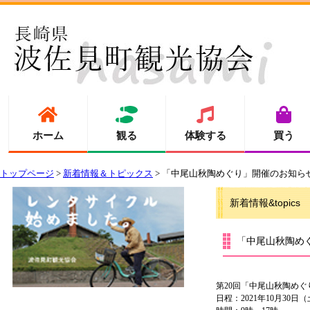
ホーム
観る
体験する
買う
トップページ
>
新着情報＆トピックス
> 「中尾山秋陶めぐり」開催のお知ら
新着情報&topics
「中尾山秋陶め
第20回「中尾山秋陶め
日程：2021年10月30日