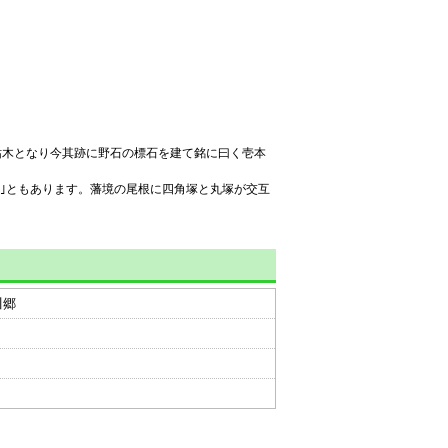
枯木となり今其跡に野石の標石を建て銘に曰く壱本
丸塚｣ともあります。藩境の尾根に四角塚と丸塚が交互
川郷