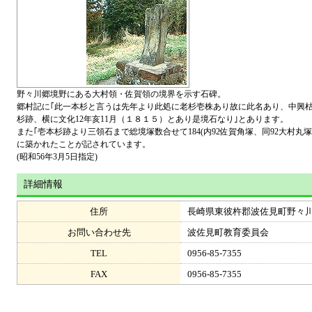
野々川郷境野にある大村領・佐賀領の境界を示す石碑。
郷村記に｢此一本杉と言うは先年より此処に老杉壱株あり故に此名あり、中興
杉跡、横に文化12年亥11月（１８１５）とあり是境石なり｣とあります。
また｢壱本杉跡より三領石まで総境塚数合せて184(内92佐賀角塚、同92大村
に築かれたことが記されています。
(昭和56年3月5日指定)
詳細情報
住所
長崎県東彼杵郡波佐見町野々
お問い合わせ先
波佐見町教育委員会
TEL
0956-85-7355
FAX
0956-85-7355