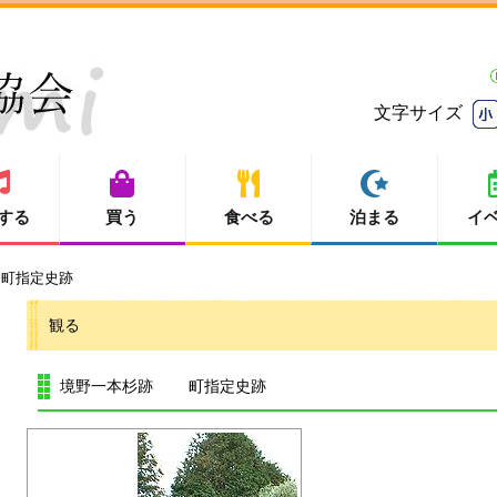
文字サイズ
する
買う
食べる
泊まる
イ
町指定史跡
観る
境野一本杉跡 町指定史跡