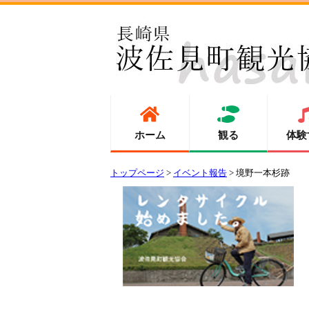
ホーム
観る
体験
トップページ
>
イベント報告
> 境野一本杉跡 