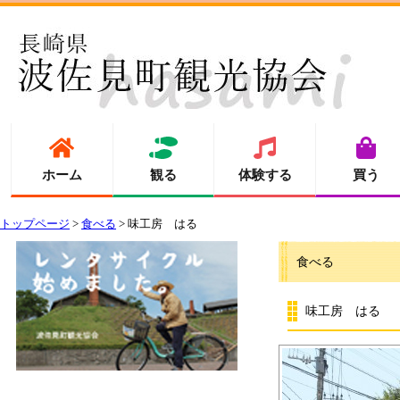
ホーム
観る
体験する
買う
トップページ
>
食べる
> 味工房 はる
食べる
味工房 はる