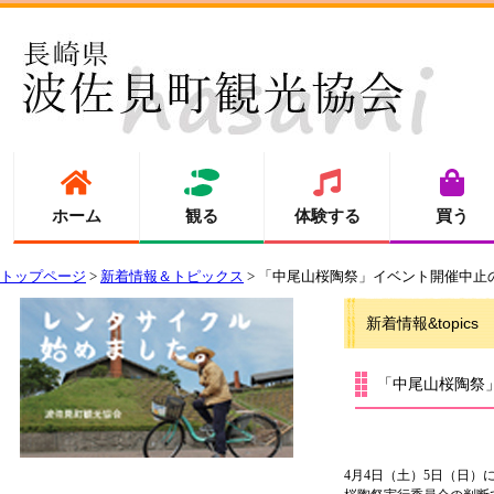
ホーム
観る
体験する
買う
トップページ
>
新着情報＆トピックス
> 「中尾山桜陶祭」イベント開催中止
新着情報&topics
「中尾山桜陶祭
4月4日（土）5日（日